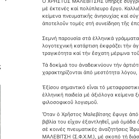
Ο ΧΡΗΣΤΟΣ ΜΑΛΕΒΙΤΣΗΣ ὑπῆρξε συγγραφ
μέ ἐκτενές καί πολύπλευρο ἔργο. Καλλι
κείμενα πνευματικῆς ἀνησυχίας καί σύ
ἀποτελοῦν τομές στή συνείδηση τῆς ἐπ
Σεμνή παρουσία στά ἑλληνικά γράμματα,
λογοτεχνική κατάρτιση ἐκφράζει τήν ἀγω
τραγικότητα καί τήν ἔσχατη μέριμνα το
Τά δοκίμιά του ἀναδεικνύουν τήν ἀρτιό
χαρακτηρίζονται ἀπό μεστότητα λόγου, 
Ἐξίσου σημαντικό εἶναι τό μεταφραστικ
ἑλληνική παιδεία μέ ἀξιόλογα κείμενα
φιλοσοφικοῦ λογισμοῦ.
Ὅταν ὁ Χρῆστος Μαλεβίτσης ἔφυγε ἀπό 
βιβλία του εἶχαν ἐξαντληθεῖ, μιά ὁμάδα
σέ κοινές πνευματικές ἀναζητήσεις ἵ
ΜΑΛΕΒΙΤΣΗ (Σ.Φ.Χ.Μ.), μέ σκοπό τή διά