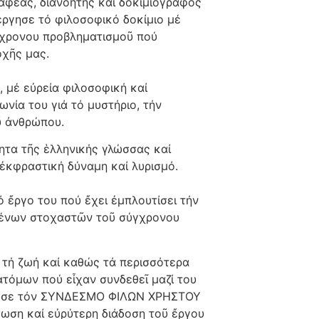
έας, διανοητής καί δοκιμιογράφος
έργησε τό φιλοσοφικό δοκίμιο μέ
γχρονου προβληματισμοῦ πού
οχῆς μας.
 μέ εὐρεία φιλοσοφική καί
νία του γιά τό μυστήριο, τήν
ῦ ἀνθρώπου.
τητα τῆς ἑλληνικής γλώσσας καί
ἐκφραστική δύναμη καί λυρισμό.
ό ἔργο του πού ἔχει ἐμπλουτίσει τήν
 ξένων στοχαστῶν τοῦ σύγχρονου
τή ζωή καί καθώς τά περισσότερα
 ἀτόμων πού εἶχαν συνδεθεῖ μαζί του
δρυσε τόν ΣΥΝΔΕΣΜΟ ΦΙΛΩΝ ΧΡΗΣΤΟΥ
σωση καί εὐρύτερη διάδοση τοῦ ἔργου