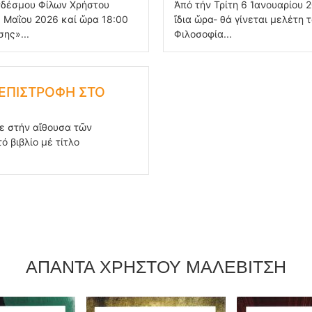
υνδέσμου Φίλων Χρήστου
Ἀπό τήν Τρίτη 6 Ἰανουαρίου 
 Μαΐου 2026 καί ὥρα 18:00
ἴδια ὥρα- θά γίνεται μελέτη
ης»...
Φιλοσοφία...
«ΕΠΙΣΤΡΟΦΗ ΣΤΟ
ε στήν αἴθουσα τῶν
ό βιβλίο μέ τίτλο
ΑΠΑΝΤΑ ΧΡΗΣΤΟΥ ΜΑΛΕΒΙΤΣΗ