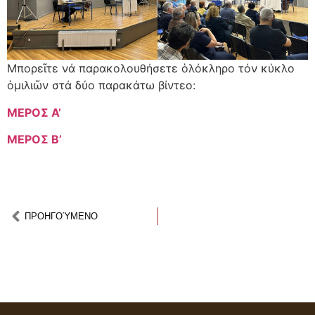
Μπορεῖτε νά παρακολουθήσετε ὁλόκληρο τόν κύκλο
ὁμιλιῶν στά δύο παρακάτω βίντεο:
ΜΕΡΟΣ Α’
ΜΕΡΟΣ Β’
ΠΡΟΗΓOΎΜΕΝΟ