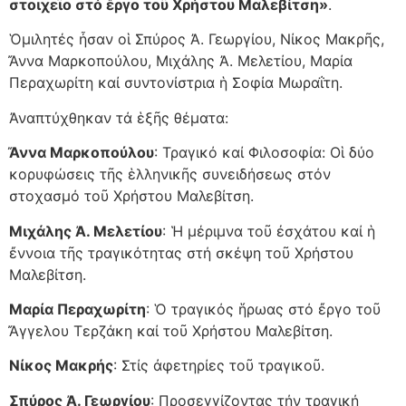
στοιχεῖο στό ἔργο τοῦ Χρήστου Μαλεβίτση»
.
Ὁμιλητές ἦσαν οἱ Σπύρος Ἀ. Γεωργίου, Νίκος Μακρῆς,
Ἄννα Μαρκοπούλου, Μιχάλης Ἀ. Μελετίου, Μαρία
Περαχωρίτη καί συντονίστρια ἡ Σοφία Μωραΐτη.
Ἀναπτύχθηκαν τά ἑξῆς θέματα:
Ἄννα Μαρκοπούλου
: Τραγικό καί Φιλοσοφία: Οἱ δύο
κορυφώσεις τῆς ἑλληνικῆς συνειδήσεως στόν
στοχασμό τοῦ Χρήστου Μαλεβίτση.
Μιχάλης Ἀ. Μελετίου
: Ἡ μέριμνα τοῦ ἐσχάτου καί ἡ
ἔννοια τῆς τραγικότητας στή σκέψη τοῦ Χρήστου
Μαλεβίτση.
Μαρία Περαχωρίτη
: Ὁ τραγικός ἥρωας στό ἔργο τοῦ
Ἄγγελου Τερζάκη καί τοῦ Χρήστου Μαλεβίτση.
Νίκος Μακρής
: Στίς ἀφετηρίες τοῦ τραγικοῦ.
Σπύρος Ἀ. Γεωργίου
: Προσεγγίζοντας τήν τραγική