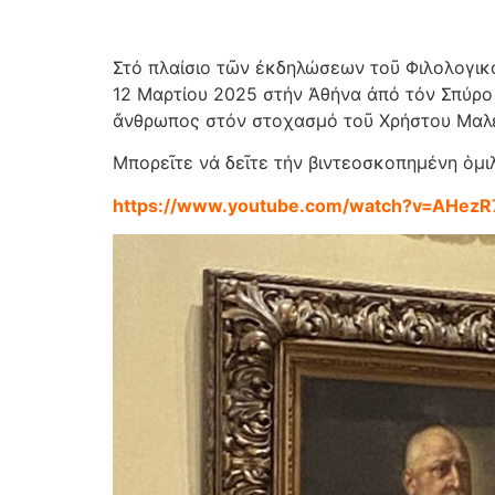
Στό πλαίσιο τῶν ἐκδηλώσεων τοῦ Φιλολογι
12 Μαρτίου 2025 στήν Ἀθήνα ἀπό τόν Σπύρο 
ἄνθρωπος στόν στοχασμό τοῦ Χρήστου Μαλε
Μπορεῖτε νά δεῖτε τήν βιντεοσκοπημένη ὁμι
https://www.youtube.com/watch?v=AHez