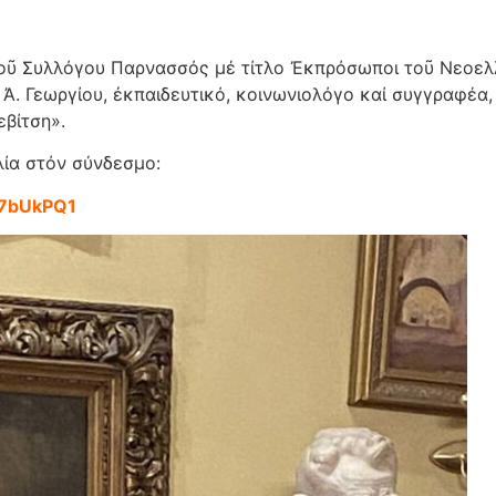
κοῦ Συλλόγου Παρνασσός μέ τίτλο Ἐκπρόσωποι τοῦ Νεοελ
Ἀ. Γεωργίου, ἐκπαιδευτικό, κοινωνιολόγο καί συγγραφέα,
βίτση».
λία στόν σύνδεσμο:
R7bUkPQ1