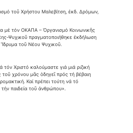
ασμό τοῦ Χρήστου Μαλεβίτση, ἐκδ. Δρόμων,
ία μέ τόν ΟΚΑΠΑ – Ὀργανισμό Κοινωνικῆς
θέης-Ψυχικοῦ πραγματοποιήθηκε ἐκδήλωση
 Ἵδρυμα τοῦ Νέου Ψυχικοῦ.
ά τόν Χριστό καλούμαστε γιά μιά ριζική
 τοῦ χρόνου μᾶς ὁδηγεῖ πρός τή βέβαιη
ρομακτική. Καί πρέπει τούτη νά τό
ό τήν παιδεία τοῦ ἀνθρώπου».