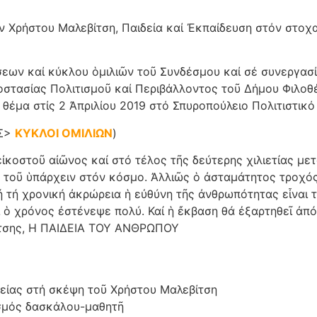
 Χρήστου Μαλεβίτση, Παιδεία καί Ἐκπαίδευση στόν στοχ
σεων καί κύκλου ὁμιλιῶν τοῦ Συνδέσμου καί σέ συνεργασ
οστασίας Πολιτισμοῦ καί Περιβάλλοντος τοῦ Δήμου Φιλο
θέμα στίς 2 Ἀπριλίου 2019 στό Σπυροπούλειο Πολιτιστικό
ΙΣ>
ΚΥΚΛΟΙ ΟΜΙΛΙΩΝ
)
εἰκοστοῦ αἰῶνος καί στό τέλος τῆς δεύτερης χιλιετίας μετ
 τοῦ ὑπάρχειν στόν κόσμο. Ἀλλιῶς ὁ ἀσταμάτητος τροχός
ή τή χρονική ἀκρώρεια ἡ εὐθύνη τῆς ἀνθρωπότητας εἶναι τ
τι ὁ χρόνος ἐστένεψε πολύ. Καί ἡ ἔκβαση θά ἐξαρτηθεῖ ἀπ
τσης, Η ΠΑΙΔΕΙΑ ΤΟΥ ΑΝΘΡΩΠΟΥ
ιδείας στή σκέψη τοῦ Χρήστου Μαλεβίτση
εσμός δασκάλου-μαθητῆ