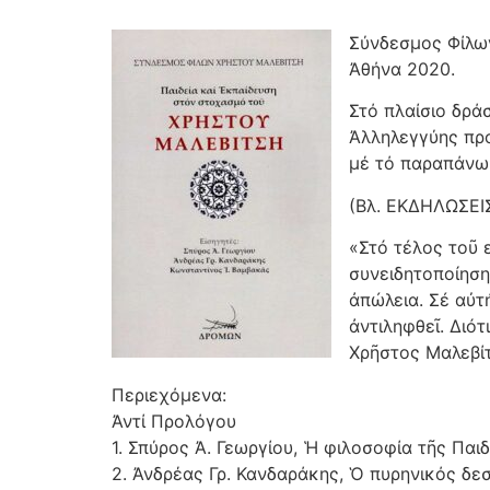
Σύνδεσμος Φίλων
Ἀθήνα 2020.
Στό πλαίσιο δρά
Ἀλληλεγγύης πρ
μέ τό παραπάνω 
(Βλ. ΕΚΔΗΛΩΣΕ
«Στό τέλος τοῦ 
συνειδητοποίηση
ἀπώλεια. Σέ αὐτ
ἀντιληφθεῖ. Διό
Χρῆστος Μαλεβί
Περιεχόμενα:
Ἀντί Προλόγου
1. Σπύρος Ἀ. Γεωργίου, Ἡ φιλοσοφία τῆς Πα
2. Ἀνδρέας Γρ. Κανδαράκης, Ὁ πυρηνικός δ