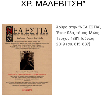
ΧΡ. ΜΑΛΕΒΙΤΣΗ”
Ἄρθρο στήν “ΝΕΑ ΕΣΤΙΑ”,
Ἔτος 93ο, τόμος 184ος,
Τεῦχος 1881, Ἰούνιος
2019 (σσ. 615-637).